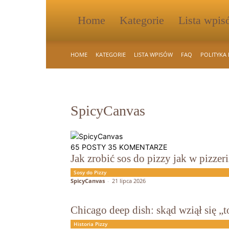
Home
Kategorie
Lista wpi
HOME
KATEGORIE
LISTA WPISÓW
FAQ
POLITYKA
SpicyCanvas
65 POSTY
35 KOMENTARZE
Jak zrobić sos do pizzy jak w pizzerii
Sosy do Pizzy
SpicyCanvas
-
21 lipca 2026
Chicago deep dish: skąd wziął się „t
Historia Pizzy