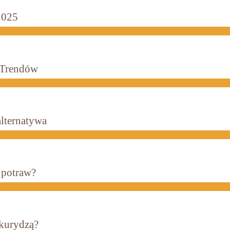
2025
a Trendów
alternatywa
h potraw?
ukurydzą?