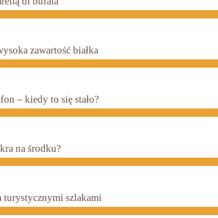
rellą di bufala
wysoka zawartość białka
on – kiedy to się stało?
kra na środku?
a turystycznymi szlakami