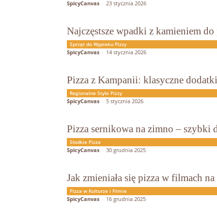
SpicyCanvas
-
23 stycznia 2026
Najczęstsze wpadki z kamieniem do p
Sprzęt do Wypieku Pizzy
SpicyCanvas
-
14 stycznia 2026
Pizza z Kampanii: klasyczne dodatki 
Regionalne Style Pizzy
SpicyCanvas
-
5 stycznia 2026
Pizza sernikowa na zimno – szybki d
Słodkie Pizze
SpicyCanvas
-
30 grudnia 2025
Jak zmieniała się pizza w filmach na
Pizza w Kulturze i Filmie
SpicyCanvas
-
16 grudnia 2025