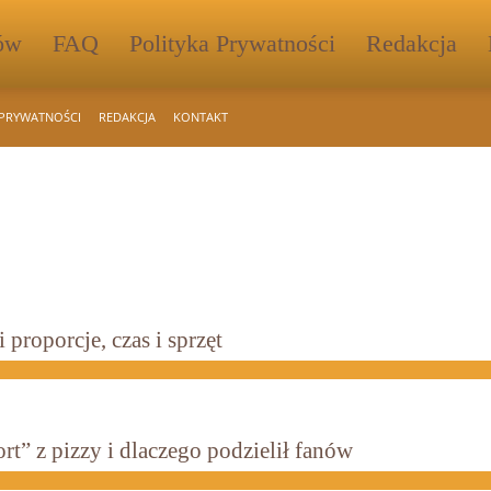
sów
FAQ
Polityka Prywatności
Redakcja
 PRYWATNOŚCI
REDAKCJA
KONTAKT
 proporcje, czas i sprzęt
ort” z pizzy i dlaczego podzielił fanów