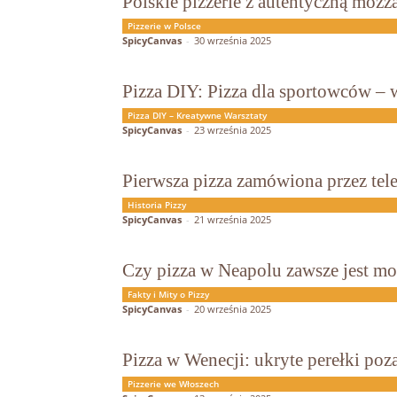
Polskie pizzerie z autentyczną mozza
Pizzerie w Polsce
SpicyCanvas
-
30 września 2025
Pizza DIY: Pizza dla sportowców – 
Pizza DIY – Kreatywne Warsztaty
SpicyCanvas
-
23 września 2025
Pierwsza pizza zamówiona przez telef
Historia Pizzy
SpicyCanvas
-
21 września 2025
Czy pizza w Neapolu zawsze jest mo
Fakty i Mity o Pizzy
SpicyCanvas
-
20 września 2025
Pizza w Wenecji: ukryte perełki poz
Pizzerie we Włoszech