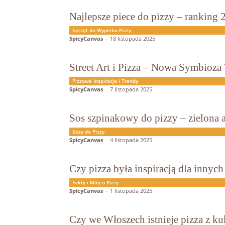
Najlepsze piece do pizzy – ranking 
Sprzęt do Wypieku Pizzy
SpicyCanvas
-
18 listopada 2025
Street Art i Pizza – Nowa Symbioz
Pizzowe Inspiracje i Trendy
SpicyCanvas
-
7 listopada 2025
Sos szpinakowy do pizzy – zielona 
Sosy do Pizzy
SpicyCanvas
-
4 listopada 2025
Czy pizza była inspiracją dla innyc
Fakty i Mity o Pizzy
SpicyCanvas
-
1 listopada 2025
Czy we Włoszech istnieje pizza z k