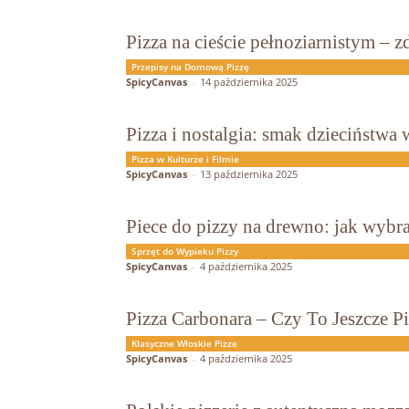
Pizza na cieście pełnoziarnistym – z
Przepisy na Domową Pizzę
SpicyCanvas
-
14 października 2025
Pizza i nostalgia: smak dzieciństwa 
Pizza w Kulturze i Filmie
SpicyCanvas
-
13 października 2025
Piece do pizzy na drewno: jak wybra
Sprzęt do Wypieku Pizzy
SpicyCanvas
-
4 października 2025
Pizza Carbonara – Czy To Jeszcze P
Klasyczne Włoskie Pizze
SpicyCanvas
-
4 października 2025