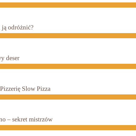
 ją odróżnić?
wy deser
 Pizzerię Slow Pizza
mno – sekret mistrzów