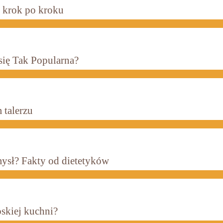
k krok po kroku
się Tak Popularna?
 talerzu
mysł? Fakty od dietetyków
oskiej kuchni?