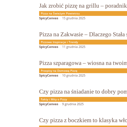
Jak zrobić pizzę na grillu – poradni
Pizza na Świeżym Powietrzu
SpicyCanvas
-
15 grudnia 2025
Pizza na Zakwasie – Dlaczego Stała 
Pizzowe Inspiracje i Trendy
SpicyCanvas
-
11 grudnia 2025
Pizza szparagowa – wiosna na twoim
Przepisy na Domową Pizzę
SpicyCanvas
-
10 grudnia 2025
Czy pizza na śniadanie to dobry po
Fakty i Mity o Pizzy
SpicyCanvas
-
9 grudnia 2025
Czy pizza z boczkiem to klasyka wł