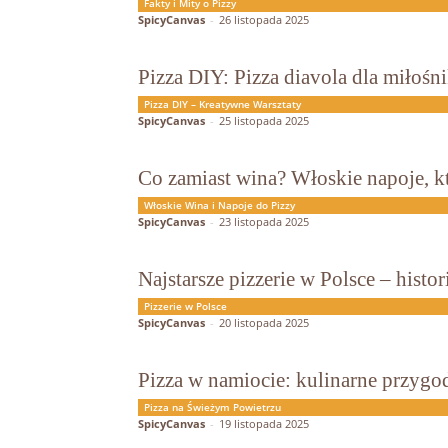
Fakty i Mity o Pizzy
SpicyCanvas
-
26 listopada 2025
Pizza DIY: Pizza diavola dla miłośn
Pizza DIY – Kreatywne Warsztaty
SpicyCanvas
-
25 listopada 2025
Co zamiast wina? Włoskie napoje, kt
Włoskie Wina i Napoje do Pizzy
SpicyCanvas
-
23 listopada 2025
Najstarsze pizzerie w Polsce – histor
Pizzerie w Polsce
SpicyCanvas
-
20 listopada 2025
Pizza w namiocie: kulinarne przyg
Pizza na Świeżym Powietrzu
SpicyCanvas
-
19 listopada 2025