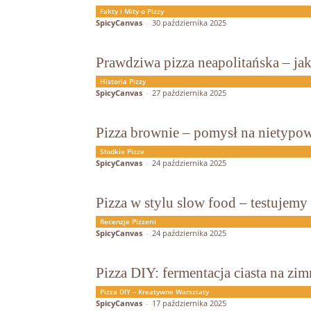
Fakty i Mity o Pizzy
SpicyCanvas
-
30 października 2025
Prawdziwa pizza neapolitańska – jak
Historia Pizzy
SpicyCanvas
-
27 października 2025
Pizza brownie – pomysł na nietypo
Słodkie Pizze
SpicyCanvas
-
24 października 2025
Pizza w stylu slow food – testujemy
Recenzje Pizzerii
SpicyCanvas
-
24 października 2025
Pizza DIY: fermentacja ciasta na zi
Pizza DIY – Kreatywne Warsztaty
SpicyCanvas
-
17 października 2025