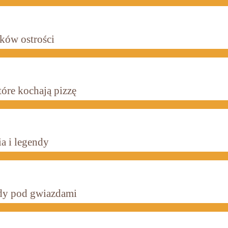
ików ostrości
óre kochają pizzę
ia i legendy
ody pod gwiazdami