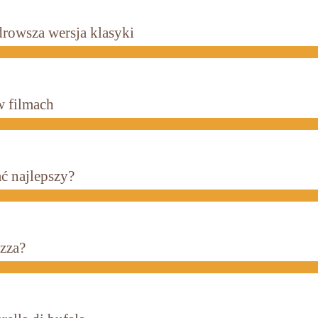
drowsza wersja klasyki
w filmach
ć najlepszy?
izza?