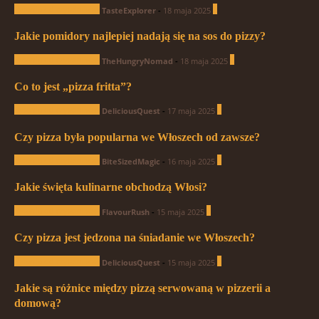
Pytania od czytelników
1
TasteExplorer
-
18 maja 2025
Jakie pomidory najlepiej nadają się na sos do pizzy?
Pytania od czytelników
0
TheHungryNomad
-
18 maja 2025
Co to jest „pizza fritta”?
Pytania od czytelników
0
DeliciousQuest
-
17 maja 2025
Czy pizza była popularna we Włoszech od zawsze?
Pytania od czytelników
1
BiteSizedMagic
-
16 maja 2025
Jakie święta kulinarne obchodzą Włosi?
Pytania od czytelników
0
FlavourRush
-
15 maja 2025
Czy pizza jest jedzona na śniadanie we Włoszech?
Pytania od czytelników
0
DeliciousQuest
-
15 maja 2025
Jakie są różnice między pizzą serwowaną w pizzerii a
domową?