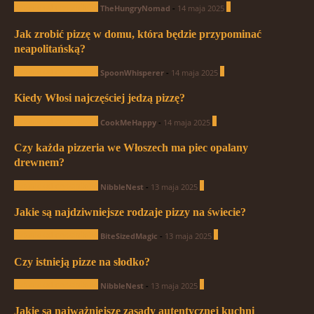
Pytania od czytelników
0
TheHungryNomad
-
14 maja 2025
Jak zrobić pizzę w domu, która będzie przypominać
neapolitańską?
Pytania od czytelników
0
SpoonWhisperer
-
14 maja 2025
Kiedy Włosi najczęściej jedzą pizzę?
Pytania od czytelników
0
CookMeHappy
-
14 maja 2025
Czy każda pizzeria we Włoszech ma piec opalany
drewnem?
Pytania od czytelników
0
NibbleNest
-
13 maja 2025
Jakie są najdziwniejsze rodzaje pizzy na świecie?
Pytania od czytelników
1
BiteSizedMagic
-
13 maja 2025
Czy istnieją pizze na słodko?
Pytania od czytelników
1
NibbleNest
-
13 maja 2025
Jakie są najważniejsze zasady autentycznej kuchni