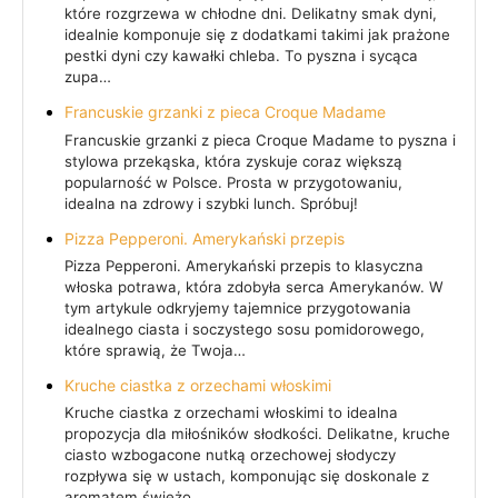
które rozgrzewa w chłodne dni. Delikatny smak dyni,
idealnie komponuje się z dodatkami takimi jak prażone
pestki dyni czy kawałki chleba. To pyszna i sycąca
zupa…
Francuskie grzanki z pieca Croque Madame
Francuskie grzanki z pieca Croque Madame to pyszna i
stylowa przekąska, która zyskuje coraz większą
popularność w Polsce. Prosta w przygotowaniu,
idealna na zdrowy i szybki lunch. Spróbuj!
Pizza Pepperoni. Amerykański przepis
Pizza Pepperoni. Amerykański przepis to klasyczna
włoska potrawa, która zdobyła serca Amerykanów. W
tym artykule odkryjemy tajemnice przygotowania
idealnego ciasta i soczystego sosu pomidorowego,
które sprawią, że Twoja…
Kruche ciastka z orzechami włoskimi
Kruche ciastka z orzechami włoskimi to idealna
propozycja dla miłośników słodkości. Delikatne, kruche
ciasto wzbogacone nutką orzechowej słodyczy
rozpływa się w ustach, komponując się doskonale z
aromatem świeżo…