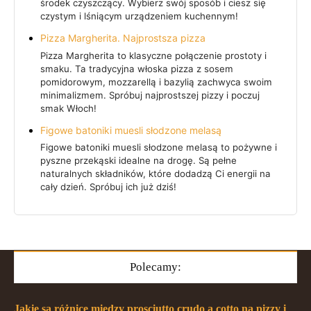
środek czyszczący. Wybierz swój sposób i ciesz się
czystym i lśniącym urządzeniem kuchennym!
Pizza Margherita. Najprostsza pizza
Pizza Margherita to klasyczne połączenie prostoty i
smaku. Ta tradycyjna włoska pizza z sosem
pomidorowym, mozzarellą i bazylią zachwyca swoim
minimalizmem. Spróbuj najprostszej pizzy i poczuj
smak Włoch!
Figowe batoniki muesli słodzone melasą
Figowe batoniki muesli słodzone melasą to pożywne i
pyszne przekąski idealne na drogę. Są pełne
naturalnych składników, które dodadzą Ci energii na
cały dzień. Spróbuj ich już dziś!
Polecamy:
Jakie są różnice między prosciutto crudo a cotto na pizzy i