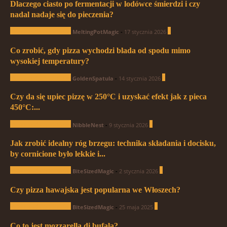
Dlaczego ciasto po fermentacji w lodówce śmierdzi i czy
nadal nadaje się do pieczenia?
Pytania od czytelników
1
MeltingPotMagic
-
17 stycznia 2026
Co zrobić, gdy pizza wychodzi blada od spodu mimo
wysokiej temperatury?
Pytania od czytelników
0
GoldenSpatula
-
14 stycznia 2026
Czy da się upiec pizzę w 250°C i uzyskać efekt jak z pieca
450°C:...
Pytania od czytelników
0
NibbleNest
-
9 stycznia 2026
Jak zrobić idealny róg brzegu: technika składania i docisku,
by cornicione było lekkie i...
Pytania od czytelników
1
BiteSizedMagic
-
2 stycznia 2026
Czy pizza hawajska jest popularna we Włoszech?
Pytania od czytelników
0
BiteSizedMagic
-
25 maja 2025
Co to jest mozzarella di bufala?