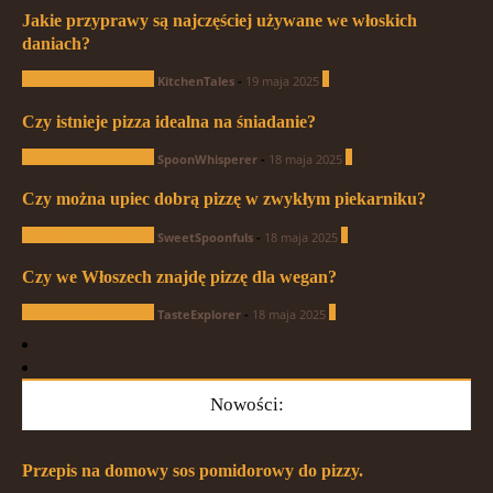
Jakie przyprawy są najczęściej używane we włoskich
daniach?
Pytania od czytelników
1
KitchenTales
-
19 maja 2025
Czy istnieje pizza idealna na śniadanie?
Pytania od czytelników
0
SpoonWhisperer
-
18 maja 2025
Czy można upiec dobrą pizzę w zwykłym piekarniku?
Pytania od czytelników
1
SweetSpoonfuls
-
18 maja 2025
Czy we Włoszech znajdę pizzę dla wegan?
Pytania od czytelników
1
TasteExplorer
-
18 maja 2025
Nowości:
Przepis na domowy sos pomidorowy do pizzy.