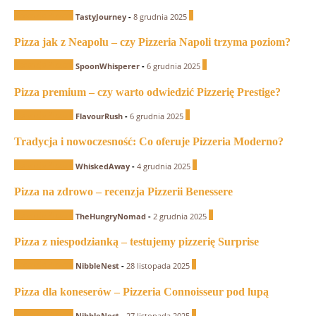
Recenzje Pizzerii
0
TastyJourney
-
8 grudnia 2025
Pizza jak z Neapolu – czy Pizzeria Napoli trzyma poziom?
Recenzje Pizzerii
0
SpoonWhisperer
-
6 grudnia 2025
Pizza premium – czy warto odwiedzić Pizzerię Prestige?
Recenzje Pizzerii
1
FlavourRush
-
6 grudnia 2025
Tradycja i nowoczesność: Co oferuje Pizzeria Moderno?
Recenzje Pizzerii
0
WhiskedAway
-
4 grudnia 2025
Pizza na zdrowo – recenzja Pizzerii Benessere
Recenzje Pizzerii
1
TheHungryNomad
-
2 grudnia 2025
Pizza z niespodzianką – testujemy pizzerię Surprise
Recenzje Pizzerii
0
NibbleNest
-
28 listopada 2025
Pizza dla koneserów – Pizzeria Connoisseur pod lupą
Recenzje Pizzerii
0
NibbleNest
-
27 listopada 2025