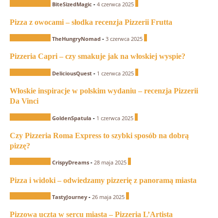
Recenzje Pizzerii
0
BiteSizedMagic
-
4 czerwca 2025
Pizza z owocami – słodka recenzja Pizzerii Frutta
Recenzje Pizzerii
0
TheHungryNomad
-
3 czerwca 2025
Pizzeria Capri – czy smakuje jak na włoskiej wyspie?
Recenzje Pizzerii
0
DeliciousQuest
-
1 czerwca 2025
Włoskie inspiracje w polskim wydaniu – recenzja Pizzerii
Da Vinci
Recenzje Pizzerii
1
GoldenSpatula
-
1 czerwca 2025
Czy Pizzeria Roma Express to szybki sposób na dobrą
pizzę?
Recenzje Pizzerii
0
CrispyDreams
-
28 maja 2025
Pizza i widoki – odwiedzamy pizzerię z panoramą miasta
Recenzje Pizzerii
0
TastyJourney
-
26 maja 2025
Pizzowa uczta w sercu miasta – Pizzeria L’Artista