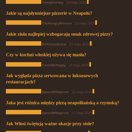
Pytania od czytelników
0
TastyJourney
-
24 maja 2025
Jakie są najsłynniejsze pizzerie w Neapolu?
Pytania od czytelników
0
TheHungryNomad
-
23 maja 2025
Jakie zioła najlepiej wzbogacają smak zdrowej pizzy?
Pytania od czytelników
0
DeliciousQuest
-
23 maja 2025
Czy w kuchni włoskiej używa się masła?
Pytania od czytelników
1
CookMeHappy
-
23 maja 2025
Jak wygląda pizza serwowana w luksusowych
restauracjach?
Pytania od czytelników
0
SpoonWhisperer
-
22 maja 2025
Jaka jest różnica między pizzą neapolitańską a rzymską?
Pytania od czytelników
0
SpoonWhisperer
-
21 maja 2025
Jak Włosi świętują ważne okazje przy stole?