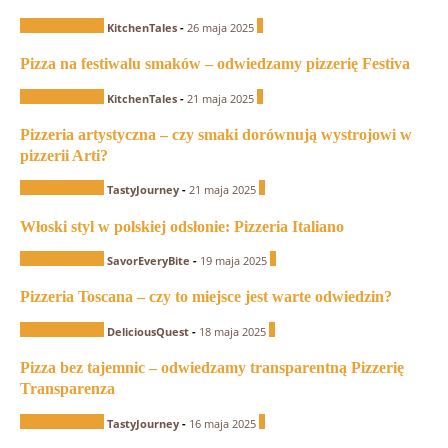
Recenzje Pizzerii
1
KitchenTales
-
26 maja 2025
Pizza na festiwalu smaków – odwiedzamy pizzerię Festiva
Recenzje Pizzerii
0
KitchenTales
-
21 maja 2025
Pizzeria artystyczna – czy smaki dorównują wystrojowi w
pizzerii Arti?
Recenzje Pizzerii
1
TastyJourney
-
21 maja 2025
Włoski styl w polskiej odsłonie: Pizzeria Italiano
Recenzje Pizzerii
1
SavorEveryBite
-
19 maja 2025
Pizzeria Toscana – czy to miejsce jest warte odwiedzin?
Recenzje Pizzerii
0
DeliciousQuest
-
18 maja 2025
Pizza bez tajemnic – odwiedzamy transparentną Pizzerię
Transparenza
Recenzje Pizzerii
0
TastyJourney
-
16 maja 2025