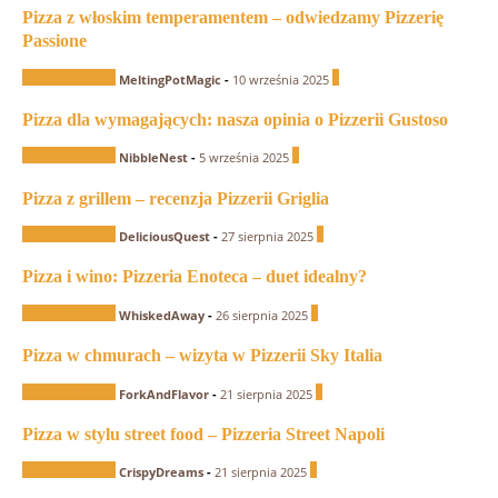
Pizza z włoskim temperamentem – odwiedzamy Pizzerię
Passione
Recenzje Pizzerii
1
MeltingPotMagic
-
10 września 2025
Pizza dla wymagających: nasza opinia o Pizzerii Gustoso
Recenzje Pizzerii
1
NibbleNest
-
5 września 2025
Pizza z grillem – recenzja Pizzerii Griglia
Recenzje Pizzerii
1
DeliciousQuest
-
27 sierpnia 2025
Pizza i wino: Pizzeria Enoteca – duet idealny?
Recenzje Pizzerii
0
WhiskedAway
-
26 sierpnia 2025
Pizza w chmurach – wizyta w Pizzerii Sky Italia
Recenzje Pizzerii
0
ForkAndFlavor
-
21 sierpnia 2025
Pizza w stylu street food – Pizzeria Street Napoli
Recenzje Pizzerii
1
CrispyDreams
-
21 sierpnia 2025