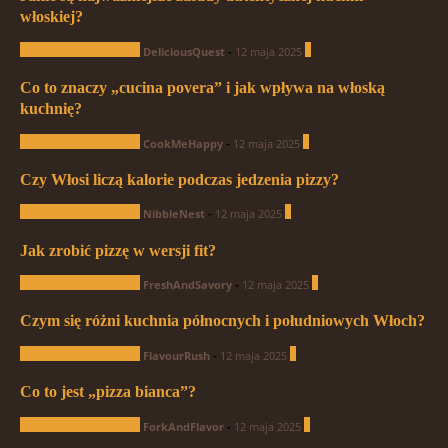
włoskiej?
Pytania od czytelników
1
DeliciousQuest
-
12 maja 2025
Co to znaczy „cucina povera” i jak wpływa na włoską
kuchnię?
Pytania od czytelników
1
CookMeHappy
-
12 maja 2025
Czy Włosi liczą kalorie podczas jedzenia pizzy?
Pytania od czytelników
0
NibbleNest
-
12 maja 2025
Jak zrobić pizzę w wersji fit?
Pytania od czytelników
0
FreshAndSavory
-
12 maja 2025
Czym się różni kuchnia północnych i południowych Włoch?
Pytania od czytelników
0
FlavourRush
-
12 maja 2025
Co to jest „pizza bianca”?
Pytania od czytelników
0
ForkAndFlavor
-
12 maja 2025