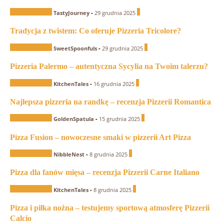
Recenzje Pizzerii
1
TastyJourney
-
29 grudnia 2025
Tradycja z twistem: Co oferuje Pizzeria Tricolore?
Recenzje Pizzerii
0
SweetSpoonfuls
-
29 grudnia 2025
Pizzeria Palermo – autentyczna Sycylia na Twoim talerzu?
Recenzje Pizzerii
0
KitchenTales
-
16 grudnia 2025
Najlepsza pizzeria na randkę – recenzja Pizzerii Romantica
Recenzje Pizzerii
0
GoldenSpatula
-
15 grudnia 2025
Pizza Fusion – nowoczesne smaki w pizzerii Art Pizza
Recenzje Pizzerii
0
NibbleNest
-
8 grudnia 2025
Pizza dla fanów mięsa – recenzja Pizzerii Carne Italiano
Recenzje Pizzerii
0
KitchenTales
-
8 grudnia 2025
Pizza i piłka nożna – testujemy sportową atmosferę Pizzerii
Calcio