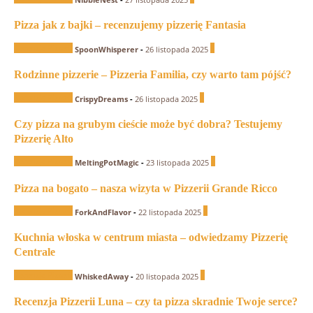
Pizza jak z bajki – recenzujemy pizzerię Fantasia
Recenzje Pizzerii
1
SpoonWhisperer
-
26 listopada 2025
Rodzinne pizzerie – Pizzeria Familia, czy warto tam pójść?
Recenzje Pizzerii
0
CrispyDreams
-
26 listopada 2025
Czy pizza na grubym cieście może być dobra? Testujemy
Pizzerię Alto
Recenzje Pizzerii
1
MeltingPotMagic
-
23 listopada 2025
Pizza na bogato – nasza wizyta w Pizzerii Grande Ricco
Recenzje Pizzerii
0
ForkAndFlavor
-
22 listopada 2025
Kuchnia włoska w centrum miasta – odwiedzamy Pizzerię
Centrale
Recenzje Pizzerii
0
WhiskedAway
-
20 listopada 2025
Recenzja Pizzerii Luna – czy ta pizza skradnie Twoje serce?