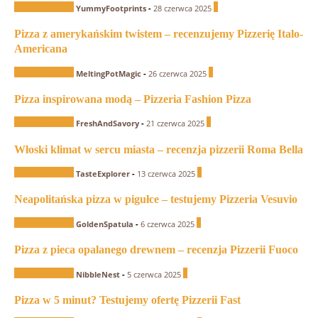
Recenzje Pizzerii
0
YummyFootprints
-
28 czerwca 2025
Pizza z amerykańskim twistem – recenzujemy Pizzerię Italo-
Americana
Recenzje Pizzerii
0
MeltingPotMagic
-
26 czerwca 2025
Pizza inspirowana modą – Pizzeria Fashion Pizza
Recenzje Pizzerii
0
FreshAndSavory
-
21 czerwca 2025
Włoski klimat w sercu miasta – recenzja pizzerii Roma Bella
Recenzje Pizzerii
0
TasteExplorer
-
13 czerwca 2025
Neapolitańska pizza w pigułce – testujemy Pizzeria Vesuvio
Recenzje Pizzerii
0
GoldenSpatula
-
6 czerwca 2025
Pizza z pieca opalanego drewnem – recenzja Pizzerii Fuoco
Recenzje Pizzerii
0
NibbleNest
-
5 czerwca 2025
Pizza w 5 minut? Testujemy ofertę Pizzerii Fast