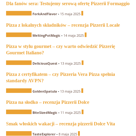
Dla fanów sera: Testujemy serową ofertę Pizzerii Formaggio
Recenzje Pizzerii
0
ForkAndFlavor
-
15 maja 2025
Pizza z lokalnych składników – recenzja Pizzerii Locale
Recenzje Pizzerii
1
MeltingPotMagic
-
14 maja 2025
Pizza w stylu gourmet – czy warto odwiedzić Pizzerię
Gourmet Italiano?
Recenzje Pizzerii
1
DeliciousQuest
-
13 maja 2025
Pizza z certyfikatem – czy Pizzeria Vera Pizza spełnia
standardy AVPN?
Recenzje Pizzerii
0
GoldenSpatula
-
13 maja 2025
Pizza na słodko – recenzja Pizzerii Dolce
Recenzje Pizzerii
1
BiteSizedMagic
-
11 maja 2025
Smak włoskich wakacji – recenzja pizzerii Dolce Vita
Recenzje Pizzerii
0
TasteExplorer
-
8 maja 2025