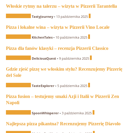
Włoskie rytmy na talerzu – wizyta w Pizzerii Tarantella
Recenzje Pizzerii
0
TastyJourney
-
13 października 2025
Pizza i lokalne wina – wizyta w Pizzerii Vino Locale
Recenzje Pizzerii
1
KitchenTales
-
10 października 2025
Pizza dla fanów klasyki – recenzja Pizzerii Classico
Recenzje Pizzerii
0
DeliciousQuest
-
9 października 2025
Gdzie zjeść pizzę we włoskim stylu? Recenzujemy Pizzerię
del Sole
Recenzje Pizzerii
0
TasteExplorer
-
5 października 2025
Pizza fusion – testujemy smaki Azji i Italii w Pizzerii Zen
Napoli
Recenzje Pizzerii
0
SpoonWhisperer
-
3 października 2025
Najlepsza pizza pikantna? Recenzujemy Pizzerię Diavolo