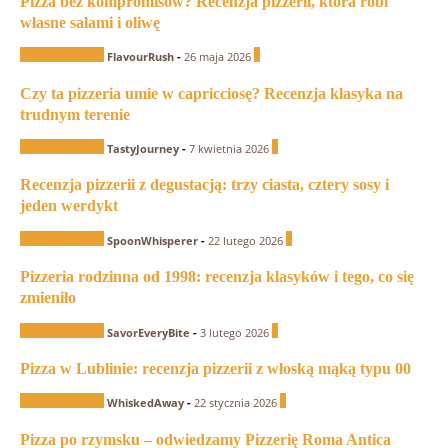
Pizza bez kompromisów? Recenzja pizzerii, która robi
własne salami i oliwę
Recenzje Pizzerii
0
FlavourRush
-
26 maja 2026
Czy ta pizzeria umie w capricciosę? Recenzja klasyka na
trudnym terenie
Recenzje Pizzerii
0
TastyJourney
-
7 kwietnia 2026
Recenzja pizzerii z degustacją: trzy ciasta, cztery sosy i
jeden werdykt
Recenzje Pizzerii
0
SpoonWhisperer
-
22 lutego 2026
Pizzeria rodzinna od 1998: recenzja klasyków i tego, co się
zmieniło
Recenzje Pizzerii
0
SavorEveryBite
-
3 lutego 2026
Pizza w Lublinie: recenzja pizzerii z włoską mąką typu 00
Recenzje Pizzerii
0
WhiskedAway
-
22 stycznia 2026
Pizza po rzymsku – odwiedzamy Pizzerię Roma Antica