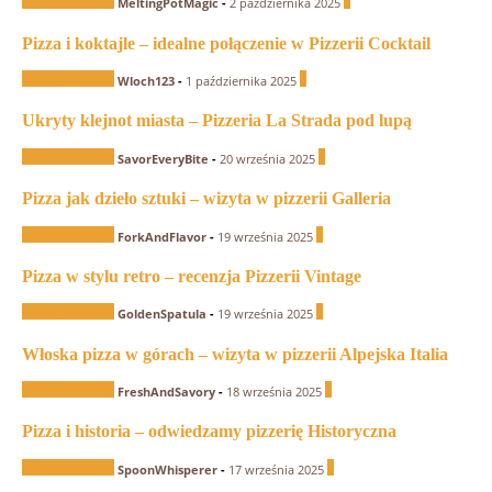
Recenzje Pizzerii
0
MeltingPotMagic
-
2 października 2025
Pizza i koktajle – idealne połączenie w Pizzerii Cocktail
Recenzje Pizzerii
0
Wloch123
-
1 października 2025
Ukryty klejnot miasta – Pizzeria La Strada pod lupą
Recenzje Pizzerii
1
SavorEveryBite
-
20 września 2025
Pizza jak dzieło sztuki – wizyta w pizzerii Galleria
Recenzje Pizzerii
1
ForkAndFlavor
-
19 września 2025
Pizza w stylu retro – recenzja Pizzerii Vintage
Recenzje Pizzerii
0
GoldenSpatula
-
19 września 2025
Włoska pizza w górach – wizyta w pizzerii Alpejska Italia
Recenzje Pizzerii
1
FreshAndSavory
-
18 września 2025
Pizza i historia – odwiedzamy pizzerię Historyczna
Recenzje Pizzerii
1
SpoonWhisperer
-
17 września 2025