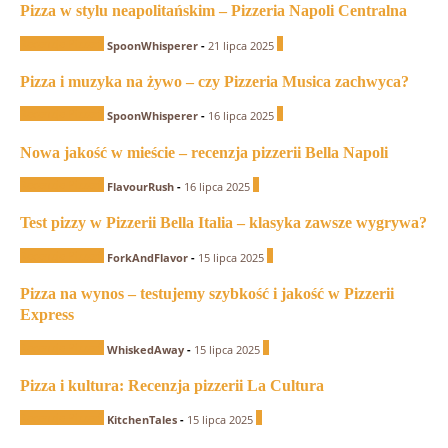
Pizza w stylu neapolitańskim – Pizzeria Napoli Centralna
Recenzje Pizzerii
0
SpoonWhisperer
-
21 lipca 2025
Pizza i muzyka na żywo – czy Pizzeria Musica zachwyca?
Recenzje Pizzerii
0
SpoonWhisperer
-
16 lipca 2025
Nowa jakość w mieście – recenzja pizzerii Bella Napoli
Recenzje Pizzerii
0
FlavourRush
-
16 lipca 2025
Test pizzy w Pizzerii Bella Italia – klasyka zawsze wygrywa?
Recenzje Pizzerii
0
ForkAndFlavor
-
15 lipca 2025
Pizza na wynos – testujemy szybkość i jakość w Pizzerii
Express
Recenzje Pizzerii
0
WhiskedAway
-
15 lipca 2025
Pizza i kultura: Recenzja pizzerii La Cultura
Recenzje Pizzerii
0
KitchenTales
-
15 lipca 2025