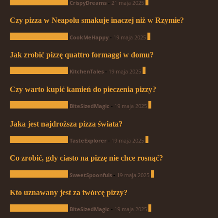
Pytania od czytelników
1
CrispyDreams
-
21 maja 2025
Czy pizza w Neapolu smakuje inaczej niż w Rzymie?
Pytania od czytelników
0
CookMeHappy
-
19 maja 2025
Jak zrobić pizzę quattro formaggi w domu?
Pytania od czytelników
0
KitchenTales
-
19 maja 2025
Czy warto kupić kamień do pieczenia pizzy?
Pytania od czytelników
1
BiteSizedMagic
-
19 maja 2025
Jaka jest najdroższa pizza świata?
Pytania od czytelników
0
TasteExplorer
-
19 maja 2025
Co zrobić, gdy ciasto na pizzę nie chce rosnąć?
Pytania od czytelników
0
SweetSpoonfuls
-
19 maja 2025
Kto uznawany jest za twórcę pizzy?
Pytania od czytelników
1
BiteSizedMagic
-
19 maja 2025