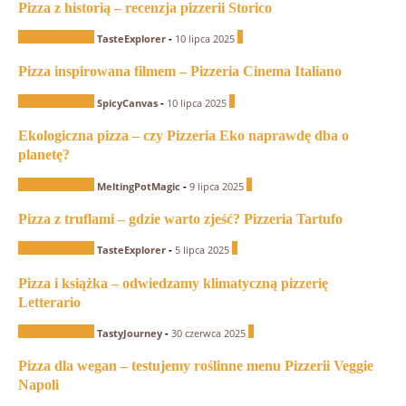
Pizza z historią – recenzja pizzerii Storico
Recenzje Pizzerii
0
TasteExplorer
-
10 lipca 2025
Pizza inspirowana filmem – Pizzeria Cinema Italiano
Recenzje Pizzerii
1
SpicyCanvas
-
10 lipca 2025
Ekologiczna pizza – czy Pizzeria Eko naprawdę dba o
planetę?
Recenzje Pizzerii
0
MeltingPotMagic
-
9 lipca 2025
Pizza z truflami – gdzie warto zjeść? Pizzeria Tartufo
Recenzje Pizzerii
0
TasteExplorer
-
5 lipca 2025
Pizza i książka – odwiedzamy klimatyczną pizzerię
Letterario
Recenzje Pizzerii
0
TastyJourney
-
30 czerwca 2025
Pizza dla wegan – testujemy roślinne menu Pizzerii Veggie
Napoli