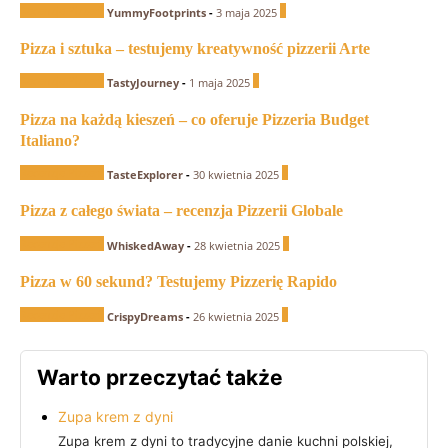
Recenzje Pizzerii
0
YummyFootprints
-
3 maja 2025
Pizza i sztuka – testujemy kreatywność pizzerii Arte
Recenzje Pizzerii
1
TastyJourney
-
1 maja 2025
Pizza na każdą kieszeń – co oferuje Pizzeria Budget
Italiano?
Recenzje Pizzerii
0
TasteExplorer
-
30 kwietnia 2025
Pizza z całego świata – recenzja Pizzerii Globale
Recenzje Pizzerii
0
WhiskedAway
-
28 kwietnia 2025
Pizza w 60 sekund? Testujemy Pizzerię Rapido
Recenzje Pizzerii
0
CrispyDreams
-
26 kwietnia 2025
Warto przeczytać także
Zupa krem z dyni
Zupa krem z dyni to tradycyjne danie kuchni polskiej,