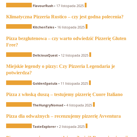
Recenzje Pizzerii
0
FlavourRush
-
17 listopada 2025
Klimatyczna Pizzeria Rustico – czy jest godna polecenia?
Recenzje Pizzerii
1
KitchenTales
-
16 listopada 2025
Pizza bezglutenowa – czy warto odwiedzić Pizzerię Gluten
Free?
Recenzje Pizzerii
0
DeliciousQuest
-
12 listopada 2025
Miejskie legendy o pizzy: Czy Pizzeria Legendaria je
potwierdza?
Recenzje Pizzerii
0
GoldenSpatula
-
11 listopada 2025
Pizza z włoską duszą – testujemy pizzerię Cuore Italiano
Recenzje Pizzerii
0
TheHungryNomad
-
4 listopada 2025
Pizza dla odważnych – recenzujemy pizzerię Avventura
Recenzje Pizzerii
0
TasteExplorer
-
2 listopada 2025