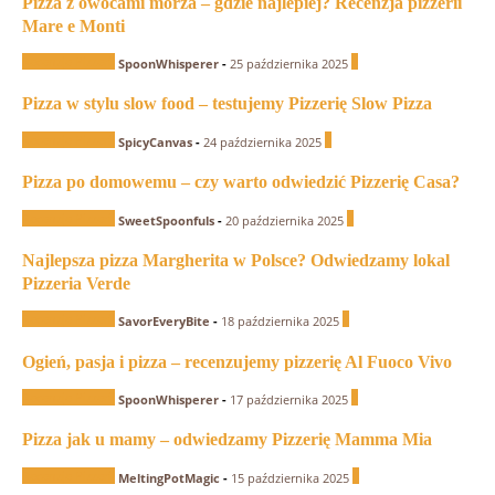
Pizza z owocami morza – gdzie najlepiej? Recenzja pizzerii
Mare e Monti
Recenzje Pizzerii
0
SpoonWhisperer
-
25 października 2025
Pizza w stylu slow food – testujemy Pizzerię Slow Pizza
Recenzje Pizzerii
1
SpicyCanvas
-
24 października 2025
Pizza po domowemu – czy warto odwiedzić Pizzerię Casa?
Recenzje Pizzerii
0
SweetSpoonfuls
-
20 października 2025
Najlepsza pizza Margherita w Polsce? Odwiedzamy lokal
Pizzeria Verde
Recenzje Pizzerii
0
SavorEveryBite
-
18 października 2025
Ogień, pasja i pizza – recenzujemy pizzerię Al Fuoco Vivo
Recenzje Pizzerii
0
SpoonWhisperer
-
17 października 2025
Pizza jak u mamy – odwiedzamy Pizzerię Mamma Mia
Recenzje Pizzerii
0
MeltingPotMagic
-
15 października 2025