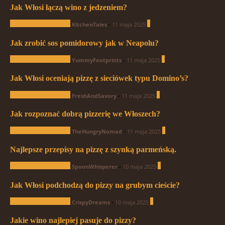
Jak Włosi łączą wino z jedzeniem?
Pytania od czytelników
0
KitchenTales
-
11 maja 2025
Jak zrobić sos pomidorowy jak w Neapolu?
Pytania od czytelników
0
YummyFootprints
-
11 maja 2025
Jak Włosi oceniają pizzę z sieciówek typu Domino’s?
Pytania od czytelników
0
FreshAndSavory
-
11 maja 2025
Jak rozpoznać dobrą pizzerię we Włoszech?
Pytania od czytelników
1
TheHungryNomad
-
11 maja 2025
Najlepsze przepisy na pizzę z szynką parmeńską.
Pytania od czytelników
0
SpoonWhisperer
-
10 maja 2025
Jak Włosi podchodzą do pizzy na grubym cieście?
Pytania od czytelników
0
CrispyDreams
-
10 maja 2025
Jakie wino najlepiej pasuje do pizzy?