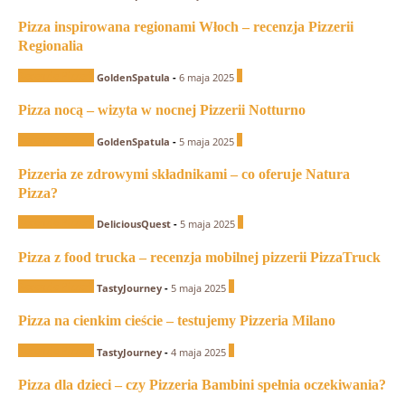
Pizza inspirowana regionami Włoch – recenzja Pizzerii
Regionalia
Recenzje Pizzerii
1
GoldenSpatula
-
6 maja 2025
Pizza nocą – wizyta w nocnej Pizzerii Notturno
Recenzje Pizzerii
0
GoldenSpatula
-
5 maja 2025
Pizzeria ze zdrowymi składnikami – co oferuje Natura
Pizza?
Recenzje Pizzerii
0
DeliciousQuest
-
5 maja 2025
Pizza z food trucka – recenzja mobilnej pizzerii PizzaTruck
Recenzje Pizzerii
0
TastyJourney
-
5 maja 2025
Pizza na cienkim cieście – testujemy Pizzeria Milano
Recenzje Pizzerii
0
TastyJourney
-
4 maja 2025
Pizza dla dzieci – czy Pizzeria Bambini spełnia oczekiwania?