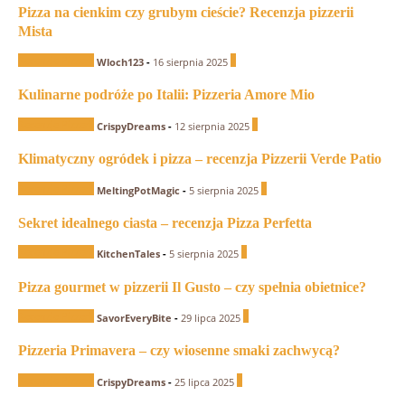
Pizza na cienkim czy grubym cieście? Recenzja pizzerii
Mista
Recenzje Pizzerii
0
Wloch123
-
16 sierpnia 2025
Kulinarne podróże po Italii: Pizzeria Amore Mio
Recenzje Pizzerii
0
CrispyDreams
-
12 sierpnia 2025
Klimatyczny ogródek i pizza – recenzja Pizzerii Verde Patio
Recenzje Pizzerii
0
MeltingPotMagic
-
5 sierpnia 2025
Sekret idealnego ciasta – recenzja Pizza Perfetta
Recenzje Pizzerii
0
KitchenTales
-
5 sierpnia 2025
Pizza gourmet w pizzerii Il Gusto – czy spełnia obietnice?
Recenzje Pizzerii
0
SavorEveryBite
-
29 lipca 2025
Pizzeria Primavera – czy wiosenne smaki zachwycą?
Recenzje Pizzerii
1
CrispyDreams
-
25 lipca 2025