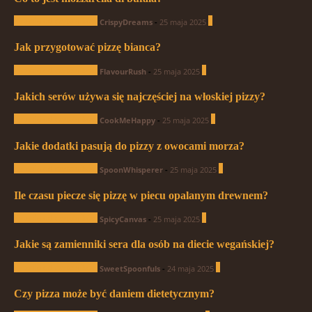
Pytania od czytelników
1
CrispyDreams
-
25 maja 2025
Jak przygotować pizzę bianca?
Pytania od czytelników
1
FlavourRush
-
25 maja 2025
Jakich serów używa się najczęściej na włoskiej pizzy?
Pytania od czytelników
0
CookMeHappy
-
25 maja 2025
Jakie dodatki pasują do pizzy z owocami morza?
Pytania od czytelników
0
SpoonWhisperer
-
25 maja 2025
Ile czasu piecze się pizzę w piecu opalanym drewnem?
Pytania od czytelników
0
SpicyCanvas
-
25 maja 2025
Jakie są zamienniki sera dla osób na diecie wegańskiej?
Pytania od czytelników
1
SweetSpoonfuls
-
24 maja 2025
Czy pizza może być daniem dietetycznym?