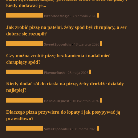
kiedy dodawać je...
Pytania od czytelników
0
BiteSizedMagic
-
7 sierpnia 2026
Jak zrobić pizzę na patelni, żeby spód był chrupiący, a ser
dobrze się roztopił?
Pytania od czytelników
0
SweetSpoonfuls
-
18 czerwca 2026
Czy można zrobić pizzę bez kamienia i nadal mieć
chrupiący spód?
Pytania od czytelników
0
FlavourRush
-
28 maja 2026
Kiedy dodać sól do ciasta na pizzę, żeby drożdże działały
najlepiej?
Pytania od czytelników
0
DeliciousQuest
-
10 kwietnia 2026
Dlaczego pizza przywiera do łopaty i jak posypywać ją
prawidłowo?
Pytania od czytelników
1
SweetSpoonfuls
-
31 marca 2026