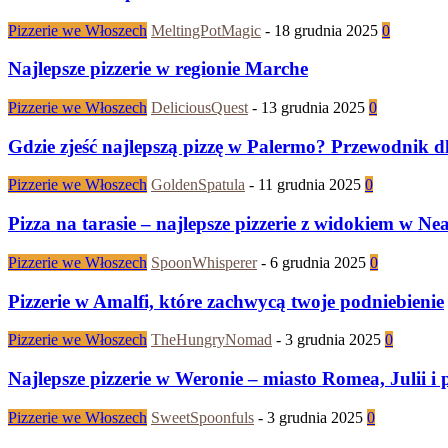
Pizzerie we Włoszech
MeltingPotMagic
-
18 grudnia 2025
0
Najlepsze pizzerie w regionie Marche
Pizzerie we Włoszech
DeliciousQuest
-
13 grudnia 2025
0
Gdzie zjeść najlepszą pizzę w Palermo? Przewodnik d
Pizzerie we Włoszech
GoldenSpatula
-
11 grudnia 2025
0
Pizza na tarasie – najlepsze pizzerie z widokiem w Ne
Pizzerie we Włoszech
SpoonWhisperer
-
6 grudnia 2025
0
Pizzerie w Amalfi, które zachwycą twoje podniebienie
Pizzerie we Włoszech
TheHungryNomad
-
3 grudnia 2025
0
Najlepsze pizzerie w Weronie – miasto Romea, Julii i 
Pizzerie we Włoszech
SweetSpoonfuls
-
3 grudnia 2025
0