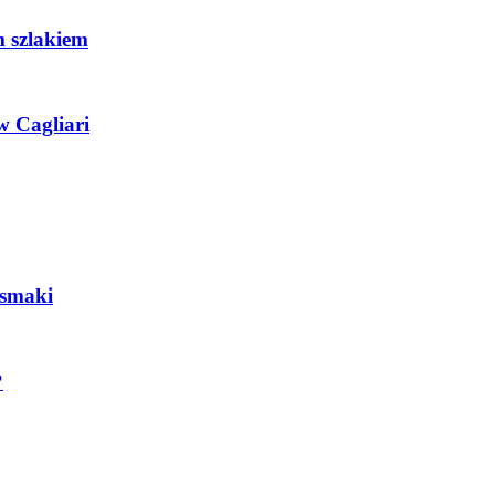
m szlakiem
w Cagliari
 smaki
?