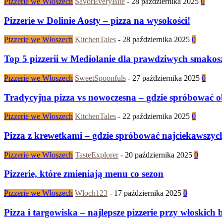
Pizzerie we Włoszech
SavorEveryBite
-
28 października 2025
0
Pizzerie w Dolinie Aosty – pizza na wysokości!
Pizzerie we Włoszech
KitchenTales
-
28 października 2025
0
Top 5 pizzerii w Mediolanie dla prawdziwych smakos
Pizzerie we Włoszech
SweetSpoonfuls
-
27 października 2025
0
Tradycyjna pizza vs nowoczesna – gdzie spróbować 
Pizzerie we Włoszech
KitchenTales
-
22 października 2025
0
Pizza z krewetkami – gdzie spróbować najciekawszyc
Pizzerie we Włoszech
TasteExplorer
-
20 października 2025
0
Pizzerie, które zmieniają menu co sezon
Pizzerie we Włoszech
Wloch123
-
17 października 2025
0
Pizza i targowiska – najlepsze pizzerie przy włoskich