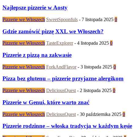
Najlepsze pizzerie w Aosty
Pizzerie we Włoszech
SweetSpoonfuls
-
7 listopada 2025
0
Gdzie zamówić pizzę XXL we Włoszech?
Pizzerie we Włoszech
TasteExplorer
-
4 listopada 2025
0
Pizzerie z pizzą na zakwasie
Pizzerie we Włoszech
ForkAndFlavor
-
3 listopada 2025
0
Pizza bez glutenu – pizzerie przyjazne alergikom
Pizzerie we Włoszech
DeliciousQuest
-
2 listopada 2025
0
Pizzerie w Genui, które warto znać
Pizzerie we Włoszech
DeliciousQuest
-
30 października 2025
0
Pizzerie rodzinne – włoska tradycja w każdym kęsie