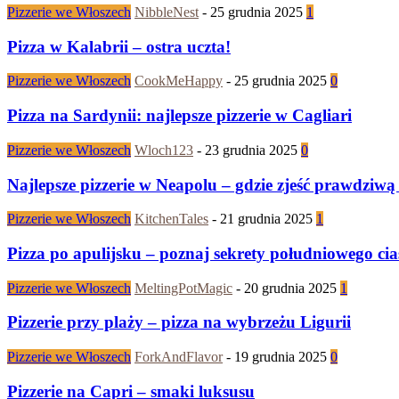
Pizzerie we Włoszech
NibbleNest
-
25 grudnia 2025
1
Pizza w Kalabrii – ostra uczta!
Pizzerie we Włoszech
CookMeHappy
-
25 grudnia 2025
0
Pizza na Sardynii: najlepsze pizzerie w Cagliari
Pizzerie we Włoszech
Wloch123
-
23 grudnia 2025
0
Najlepsze pizzerie w Neapolu – gdzie zjeść prawdziwą
Pizzerie we Włoszech
KitchenTales
-
21 grudnia 2025
1
Pizza po apulijsku – poznaj sekrety południowego cia
Pizzerie we Włoszech
MeltingPotMagic
-
20 grudnia 2025
1
Pizzerie przy plaży – pizza na wybrzeżu Ligurii
Pizzerie we Włoszech
ForkAndFlavor
-
19 grudnia 2025
0
Pizzerie na Capri – smaki luksusu