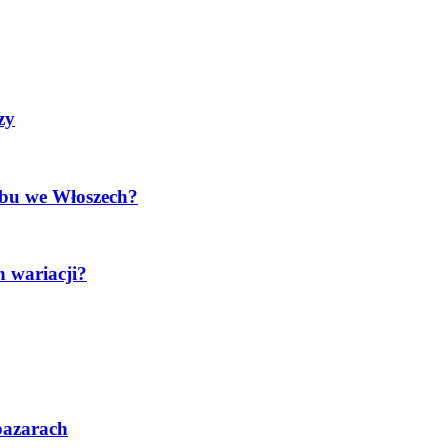
zy
obu we Włoszech?
h wariacji?
 bazarach