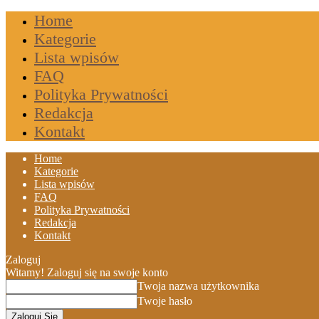
Home
Kategorie
Lista wpisów
FAQ
Polityka Prywatności
Redakcja
Kontakt
Home
Kategorie
Lista wpisów
FAQ
Polityka Prywatności
Redakcja
Kontakt
Zaloguj
Witamy! Zaloguj się na swoje konto
Twoja nazwa użytkownika
Twoje hasło