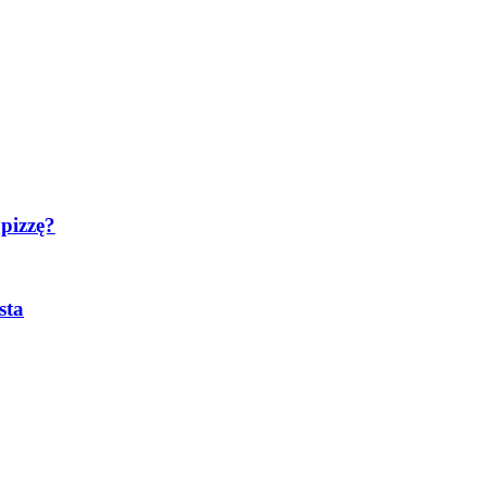
 pizzę?
sta