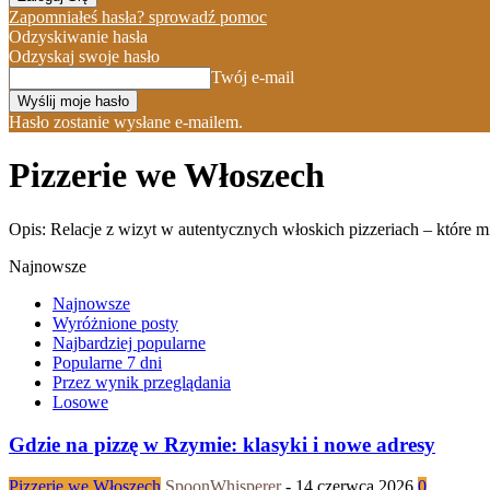
Zapomniałeś hasła? sprowadź pomoc
Odzyskiwanie hasła
Odzyskaj swoje hasło
Twój e-mail
Hasło zostanie wysłane e-mailem.
Pizzerie we Włoszech
Opis: Relacje z wizyt w autentycznych włoskich pizzeriach – które m
Najnowsze
Najnowsze
Wyróżnione posty
Najbardziej popularne
Popularne 7 dni
Przez wynik przeglądania
Losowe
Gdzie na pizzę w Rzymie: klasyki i nowe adresy
Pizzerie we Włoszech
SpoonWhisperer
-
14 czerwca 2026
0