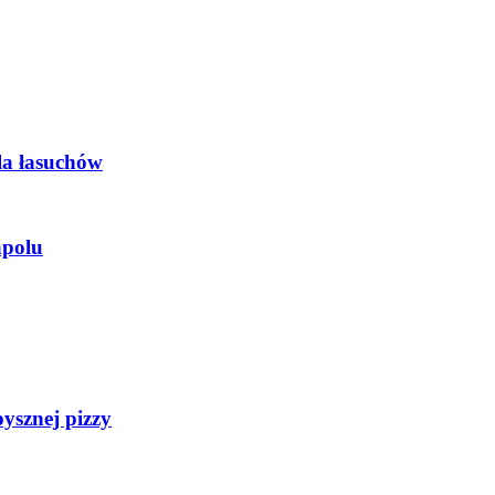
la łasuchów
apolu
pysznej pizzy