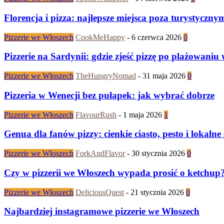
Florencja i pizza: najlepsze miejsca poza turystyczny
Pizzerie we Włoszech
CookMeHappy
-
6 czerwca 2026
0
Pizzerie na Sardynii: gdzie zjeść pizzę po plażowaniu 
Pizzerie we Włoszech
TheHungryNomad
-
31 maja 2026
0
Pizzeria w Wenecji bez pułapek: jak wybrać dobrze
Pizzerie we Włoszech
FlavourRush
-
1 maja 2026
1
Genua dla fanów pizzy: cienkie ciasto, pesto i lokalne
Pizzerie we Włoszech
ForkAndFlavor
-
30 stycznia 2026
0
Czy w pizzerii we Włoszech wypada prosić o ketchup
Pizzerie we Włoszech
DeliciousQuest
-
21 stycznia 2026
0
Najbardziej instagramowe pizzerie we Włoszech