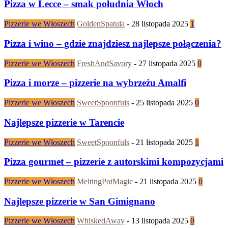
Pizza w Lecce – smak południa Włoch
Pizzerie we Włoszech
GoldenSpatula
-
28 listopada 2025
1
Pizza i wino – gdzie znajdziesz najlepsze połączenia?
Pizzerie we Włoszech
FreshAndSavory
-
27 listopada 2025
0
Pizza i morze – pizzerie na wybrzeżu Amalfi
Pizzerie we Włoszech
SweetSpoonfuls
-
25 listopada 2025
0
Najlepsze pizzerie w Tarencie
Pizzerie we Włoszech
SweetSpoonfuls
-
21 listopada 2025
1
Pizza gourmet – pizzerie z autorskimi kompozycjami
Pizzerie we Włoszech
MeltingPotMagic
-
21 listopada 2025
0
Najlepsze pizzerie w San Gimignano
Pizzerie we Włoszech
WhiskedAway
-
13 listopada 2025
0